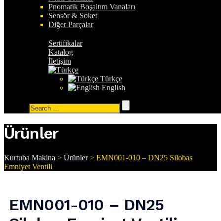
Pnomatik Boşaltım Vanaları
Sensör & Soket
Diğer Parçalar
Sertifikalar
Katalog
İletişim
Türkçe
English
Search
for:
Ürünler
Kurtuba Makina
>
Ürünler
>
EMN001-010 – DN25 Silobas
Emniyet Ventili
EMN001-010 – DN25