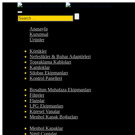
Search
for:
Anasayfa
Kurumsal
Ürünler
Körükler
Nefeslikler & Buhar Adaptörleri
Topraklama Kabloları
Kamloklar
Silobas Ekipmanları
Kontrol Panelleri
Boşaltım Muhafaza Ekipmanları
Filtreler
Flanşlar
LPG Ekipmanları
Küresel Vanalar
Menhol Kapak Boğazları
Menhol Kapaklar
Nitril Contalar