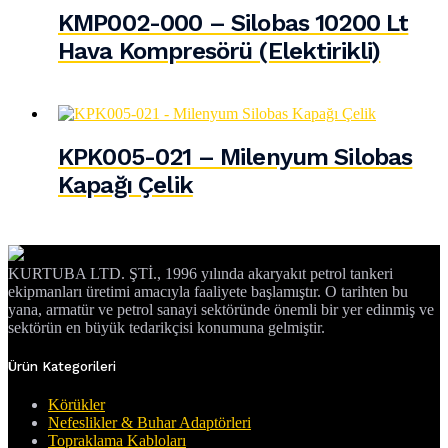
KMP002-000 – Silobas 10200 Lt
Hava Kompresörü (Elektirikli)
KPK005-021 – Milenyum Silobas
Kapağı Çelik
KURTUBA LTD. ŞTİ., 1996 yılında akaryakıt petrol tankeri
ekipmanları üretimi amacıyla faaliyete başlamıştır. O tarihten bu
yana, armatür ve petrol sanayi sektöründe önemli bir yer edinmiş ve
sektörün en büyük tedarikçisi konumuna gelmiştir.
Ürün Kategorileri
Körükler
Nefeslikler & Buhar Adaptörleri
Topraklama Kabloları