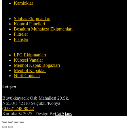
Kamloklar
Silobas Ekipmanları
Kontrol Panelleri
Boşaltım Muhafaza Ekipmanları
Filtreler
Flanşlar
LPG Ekipmanları
Küresel Vanalar
Menhol Kapak Boğazları
Menhol Kapaklar
Nitril Contalar
İletişim
Büyükkayacık Osb Mahallesi 20.Sk.
No:30/1 42110 Selçuklu/Konya
(0332) 248 80 42
Kurtuba © 2025 | Design By
CatAjans