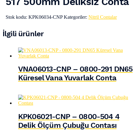
517 500mm Deliksiz Conta
Stok kodu:
KPK06034-CNP
Kategoriler:
Nitril Contalar
İlgili ürünler
VNA06013-CNP – 0800-291 DN65
Küresel Vana Yuvarlak Conta
KPK06021-CNP – 0800-504 4
Delik Ölçüm Çubuğu Contası