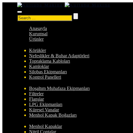
Search
for:
Anasayfa
Kurumsal
Ürünler
Körükler
Nefeslikler & Buhar Adaptörleri
Topraklama Kabloları
Kamloklar
Silobas Ekipmanları
Kontrol Panelleri
Boşaltım Muhafaza Ekipmanları
Filtreler
Flanşlar
LPG Ekipmanları
Küresel Vanalar
Menhol Kapak Boğazları
Menhol Kapaklar
Nitril Contalar