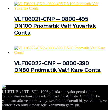
VLF06021-CNP – 0800-495
DN100 Pnömatik Valf Yuvarlak
Conta
VLF06022-CNP – 0800-390
DN80 Pnömatik Valf Kare Conta
KURTUBA LTD. ŞTİ., 1996 yılında akaryakıt petrol tankeri
ekipmanları üretimi amacıyla faaliyete başlamıştır. O tarihten bu
yana, armatür ve petrol sanayi sektöründe önemli bir yer edinmiş ve
sektörün en büyük tedarikçisi konumuna gelmiştir.