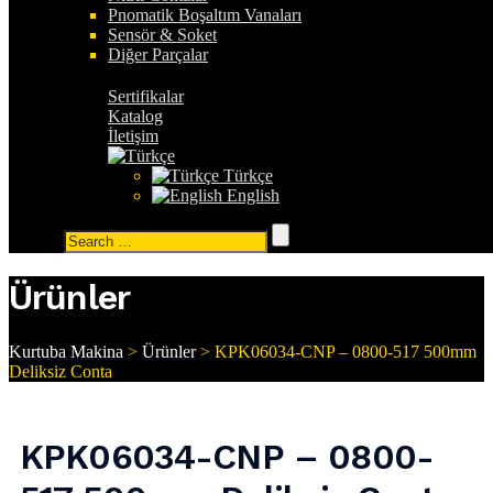
Pnomatik Boşaltım Vanaları
Sensör & Soket
Diğer Parçalar
Sertifikalar
Katalog
İletişim
Türkçe
English
Search
for:
Ürünler
Kurtuba Makina
>
Ürünler
>
KPK06034-CNP – 0800-517 500mm
Deliksiz Conta
KPK06034-CNP – 0800-