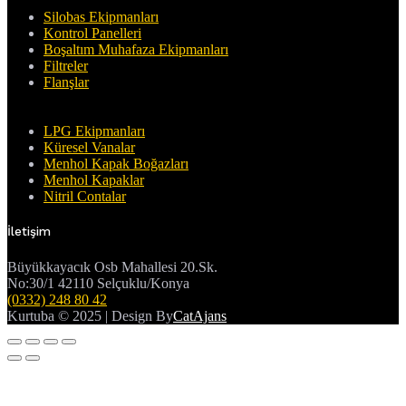
Silobas Ekipmanları
Kontrol Panelleri
Boşaltım Muhafaza Ekipmanları
Filtreler
Flanşlar
LPG Ekipmanları
Küresel Vanalar
Menhol Kapak Boğazları
Menhol Kapaklar
Nitril Contalar
İletişim
Büyükkayacık Osb Mahallesi 20.Sk.
No:30/1 42110 Selçuklu/Konya
(0332) 248 80 42
Kurtuba © 2025 | Design By
CatAjans