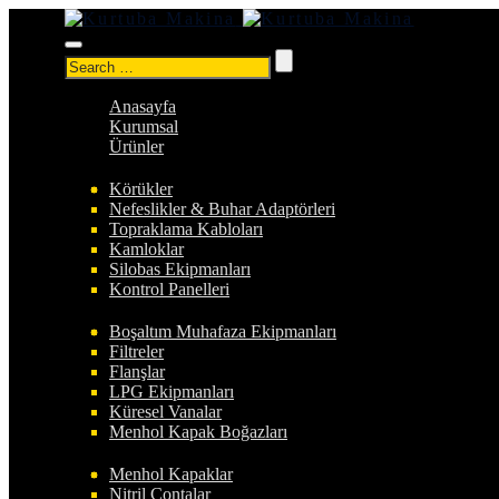
Search
for:
Anasayfa
Kurumsal
Ürünler
Körükler
Nefeslikler & Buhar Adaptörleri
Topraklama Kabloları
Kamloklar
Silobas Ekipmanları
Kontrol Panelleri
Boşaltım Muhafaza Ekipmanları
Filtreler
Flanşlar
LPG Ekipmanları
Küresel Vanalar
Menhol Kapak Boğazları
Menhol Kapaklar
Nitril Contalar