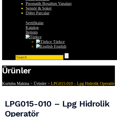
Pnomatik Boşaltım Vanaları
Sensör & Soket
Diğer Parçalar
Sertifikalar
Katalog
İletişim
Türkçe
English
Search
for:
Ürünler
Kurtuba Makina
>
Ürünler
>
LPG015-010 – Lpg Hidrolik Operatör
LPG015-010 – Lpg Hidrolik
Operatör