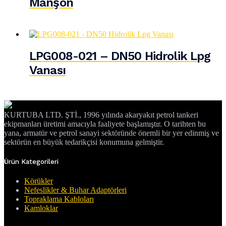
Manşon
LPG008-021 – DN50 Hidrolik Lpg
Vanası
KURTUBA LTD. ŞTİ., 1996 yılında akaryakıt petrol tankeri
ekipmanları üretimi amacıyla faaliyete başlamıştır. O tarihten bu
yana, armatür ve petrol sanayi sektöründe önemli bir yer edinmiş ve
sektörün en büyük tedarikçisi konumuna gelmiştir.
Ürün Kategorileri
Körükler
Nefeslikler & Buhar Adaptörleri
Topraklama Kabloları
Kamloklar