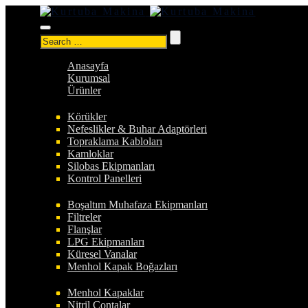
Search
for:
Anasayfa
Kurumsal
Ürünler
Körükler
Nefeslikler & Buhar Adaptörleri
Topraklama Kabloları
Kamloklar
Silobas Ekipmanları
Kontrol Panelleri
Boşaltım Muhafaza Ekipmanları
Filtreler
Flanşlar
LPG Ekipmanları
Küresel Vanalar
Menhol Kapak Boğazları
Menhol Kapaklar
Nitril Contalar