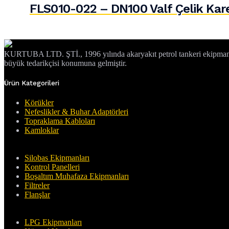
FLS010-022 – DN100 Valf Çelik Kar
KURTUBA LTD. ŞTİ., 1996 yılında akaryakıt petrol tankeri ekipmanları
büyük tedarikçisi konumuna gelmiştir.
Ürün Kategorileri
Körükler
Nefeslikler & Buhar Adaptörleri
Topraklama Kabloları
Kamloklar
Silobas Ekipmanları
Kontrol Panelleri
Boşaltım Muhafaza Ekipmanları
Filtreler
Flanşlar
LPG Ekipmanları