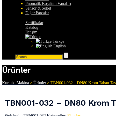
Pnomatik Boşaltım Vanaları
Sensör & Soket
Diğer Parçalar
Sertifikalar
Katalog
İletişim
Türkçe
English
Search
for:
Ürünler
Kurtuba Makina
>
Ürünler
>
TBN001-032 – DN80 Krom Taban Tası
TBN001-032 – DN80 Krom Ta
Stok kodu:
TBN001-032
Kategoriler:
Flanşlar